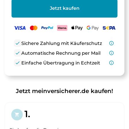
Jetzt kaufen
check
Sichere Zahlung mit Käuferschutz
info_outline
check
Automatische Rechnung per Mail
info_outline
check
Einfache Übertragung in Echtzeit
info_outline
Jetzt meinversicherer.de kaufen!
1.
shopping_cart