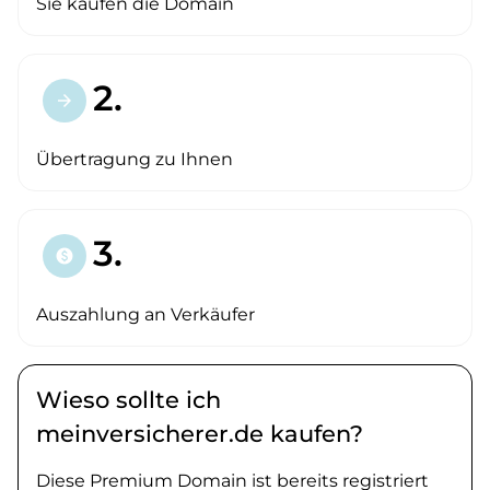
Sie kaufen die Domain
2.
arrow_forward
Übertragung zu Ihnen
3.
paid
Auszahlung an Verkäufer
Wieso sollte ich
meinversicherer.de kaufen?
Diese Premium Domain ist bereits registriert