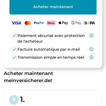
Acheter maintenant
check
Paiement sécurisé avec protection
info_outline
de l'acheteur
check
Facture automatique par e-mail
info_outline
check
Transmission simple en temps réel
info_outline
Acheter maintenant
meinversicherer.de!
1.
shopping_cart