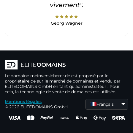
vivement".
star
star
star
star
star
Georg Wagner
Le domaine
meinversicherer.de
est proposé par le
propriétaire de
sur le marché de domaines
et vendu par
ELITEDOMAINS GmbH en tant qu'administrateur
. Pour
cela, la technologie de vente de domaines
est utilisée.
Mentions légales
Français
© 2026 ELITEDOMAINS GmbH